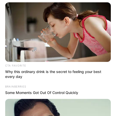
neste domingo, na cidade de Czestochowa, na Polônia, em
tom de desabafo. Os jogadores ficaram satisfeitos não só
com o ouro, mas também com a atuação convincente em
todas as partidas, principalmente na final, quando não
deixou o Civitanova jogar.
– Foi um super jogo. Estamos muito felizes com o
resultado. O Civitanova era o favorito ao título. Mas,
mostramos que podemos jogar vôlei em alto nível
novamente. Queremos jogar muito bem em todos os
torneios. Eu não conto quantos títulos do melhor libero eu
tenho, mas é sempre bom ser reconhecido. Eu treino o
tempo todo para ficar em um nível alto e ajudar meus
colegas de equipe – disse o líbero Jenia Grebennikov,
eleito o melhor da posição pela FIVB.
Leia mais