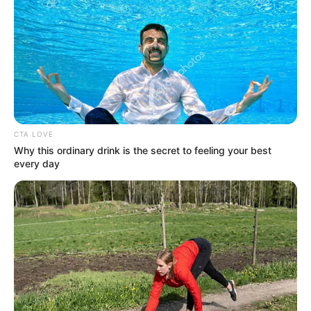
Ingressos para o Mundial feminino em SP: preços divulgados
7 de agosto de 2026
Galatasaray confirma a contratação de Efe Mandiraci
7 de agosto de 2026
Curta a fanpage!