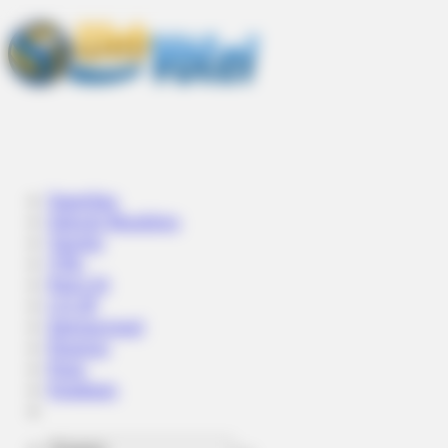
Superliga
Seleção Brasileira
Vaivém
VNL
Paris-24
LA-28
Internacional
Peneiras
Praia
Estaduais