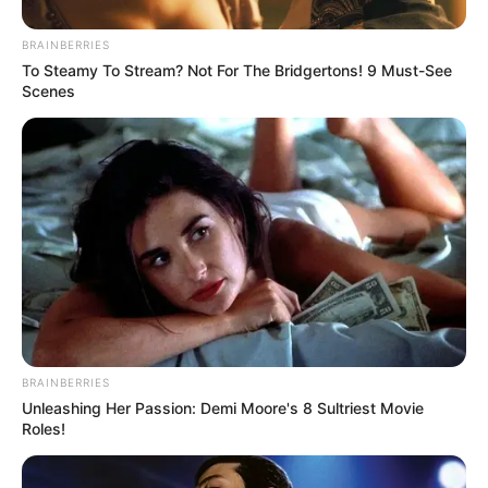
O líbero do Trentino, Grebennikov, destaque do Mundi
(FIVB)
– Estamos felizes com o resultado e a vitória. Esperávamos
uma partida difícil, com longos sets e comícios. Jogamos
bem, queríamos vencer. Foi um torneio longo e estamos
felizes por sermos os campeões – disse o oposto Lucca
Vettori.
O treinador do Civitanova, Giampaolo Medei, lamentou a
má atuação do seu time, justamente na final.
– Jogamos a partida mais importante e foi o nosso pior
jogo. Claro que não estamos satisfeitos com o resultado.
Não jogamos muito bem, especialmente no ataque – disse
o técnico.
O capitão do Civitanova, Dragan Stankovic também
acredita que a equipe jogou bem abaixo do seu potencial.