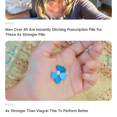
As Superligas Masculina e Feminina, aliás, contam com
forte patrocínio de uma casa de apostas – o mesmo
acontece no futebol, esporte em que a esmagadora maioria
dos clubes da elite tem alguma parceria com empresas do
segmento.
Mas não são apenas as apostas esportivas que vêm
experimentando um crescimento exponencial no país. Os
jogos online, principalmente os cassinos, já caíram no
gosto do brasileiro. Pouca gente sabe, mas o país abrigava
cassinos físicos extremamente populares até a metade do
século passado.