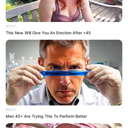
Daniel Bortoletto
13 de fevereiro de 2023
O mercado do iGaming, que envolve as apostas esportivas
e os jogos online, tem vivido um cenário de franca
ascensão nos últimos anos. Desde que a prática foi liberada
no Brasil, em dezembro de 2018, ela vem conquistando
cada vez mais adeptos no país. Aliás, quem gosta desse
tipo de entretenimento pode aproveitar o
https://casinosonlineconfiaveis.com.br/
para se divertir.
Em pouco tempo, o segmento já movimenta cerca de R$
12 bilhões no Brasil – e o país é considerado um dos
mercados mais promissores para o iGaming. Afinal, são
mais de 210 milhões de habitantes e uma verdadeira
paixão por esportes. O vôlei, uma das preferências
nacionais, é uma das “meninas dos olhos” dos apostadores.
Nessa lista também aparecem o futebol, é claro, além do
MMA, da Fórmula 1 e do basquete.