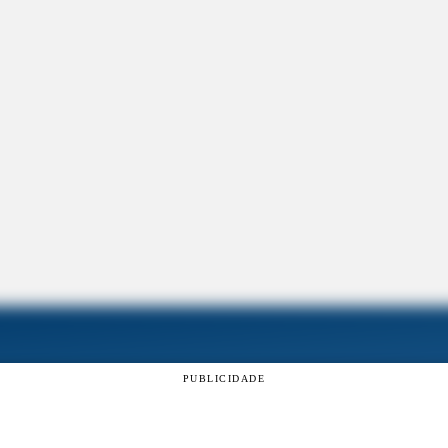
PUBLICIDADE