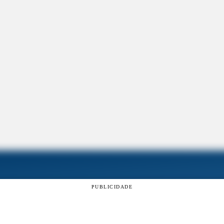
PUBLICIDADE