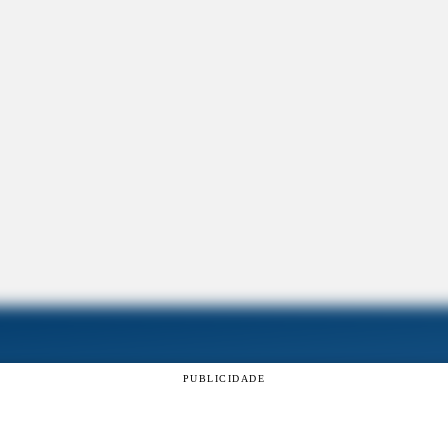
PUBLICIDADE