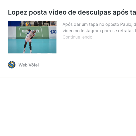
Lopez posta vídeo de desculpas após t
Após dar um tapa no oposto Paulo, 
vídeo no Instagram para se retratar.
Lopez
Continue lendo
posta
vídeo
de
desculpas
Web Vôlei
após
tapa
em
Paulo