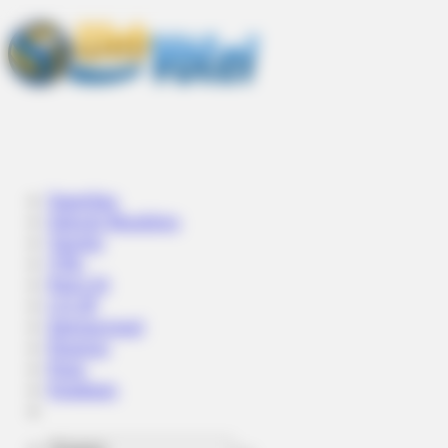
Superliga
Seleção Brasileira
Vaivém
VNL
Paris-24
LA-28
Internacional
Peneiras
Praia
Estaduais