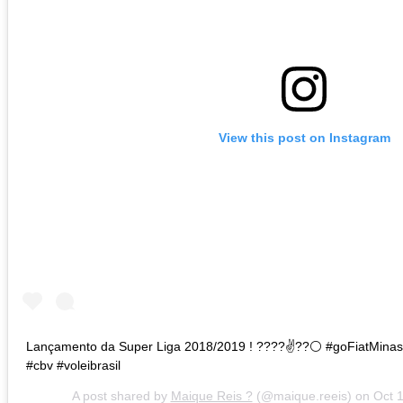
View this post on Instagram
Lançamento da Super Liga 2018/2019 ! ????✌??⚪️ #goFiatMinas #
#cbv #voleibrasil
A post shared by
Maique Reis ?
(@maique.reeis) on
Oct 