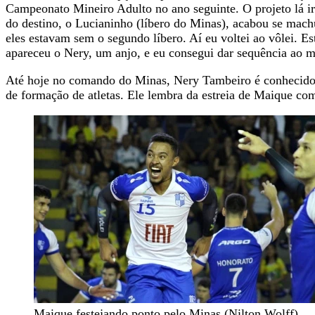
Campeonato Mineiro Adulto no ano seguinte. O projeto lá ir
do destino, o Lucianinho (líbero do Minas), acabou se ma
eles estavam sem o segundo líbero. Aí eu voltei ao vôlei. E
apareceu o Nery, um anjo, e eu consegui dar sequência ao m
Até hoje no comando do Minas, Nery Tambeiro é conhecido no
de formação de atletas. Ele lembra da estreia de Maique c
Maique festejando ponto pelo Minas (Nilton Wolff)