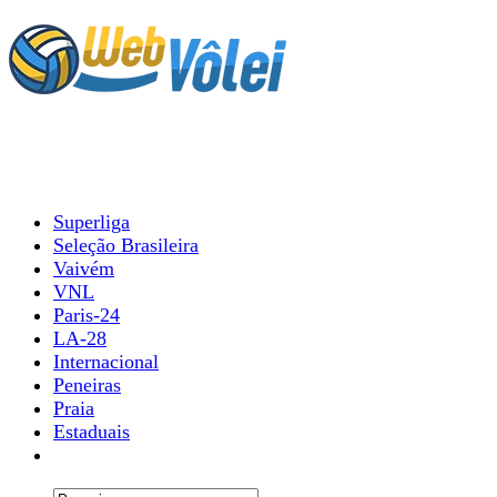
Superliga
Seleção Brasileira
Vaivém
VNL
Paris-24
LA-28
Internacional
Peneiras
Praia
Estaduais