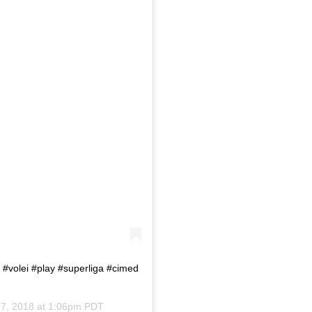
volei #play #superliga #cimed
17, 2018 at 1:06pm PDT