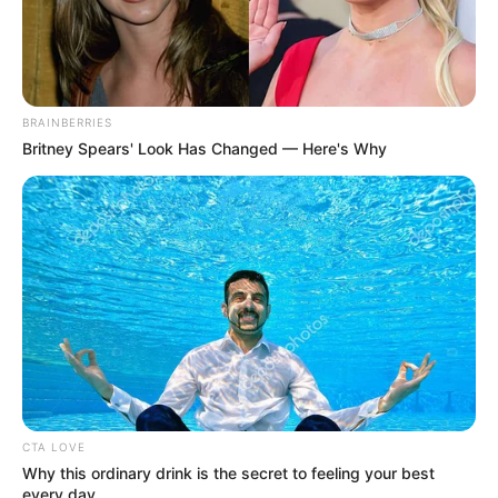
Mudanças no top 15 do ranking mundial feminino da
Federação Internacional de Vôlei (FIVB) ao fim da
segunda etapa da
Liga das Nações (VNL)
. Após os jogos
da última semana, a lista teve mudanças pontuais.
A Turquia foi ultrapassada pela Polônia e saiu do “pódio”
após a derrota para o Brasil, neste domingo (22/6), em
Istambul, por 3 sets a 1. Já as brasileiras seguem firmes na
vice-liderança, tendo diminuído um pouco a distância para
a Itália.
Leia mais