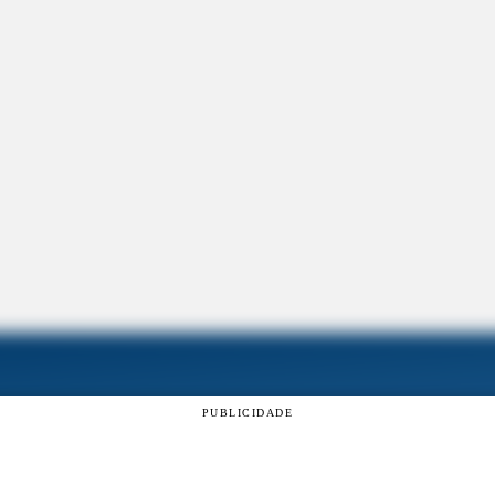
PUBLICIDADE