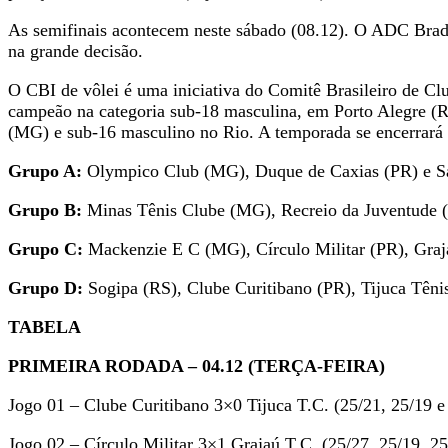
As semifinais acontecem neste sábado (08.12). O ADC Brade
na grande decisão.
O CBI de vôlei é uma iniciativa do Comitê Brasileiro de C
campeão na categoria sub-18 masculina, em Porto Alegre (R
(MG) e sub-16 masculino no Rio. A temporada se encerrará c
Grupo A:
Olympico Club (MG), Duque de Caxias (PR) e 
Grupo B:
Minas Tênis Clube (MG), Recreio da Juventude 
Grupo C:
Mackenzie E C (MG), Círculo Militar (PR), Gra
Grupo D:
Sogipa (RS), Clube Curitibano (PR), Tijuca Tên
TABELA
PRIMEIRA RODADA – 04.12 (TERÇA-FEIRA)
Jogo 01 – Clube Curitibano 3×0 Tijuca T.C. (25/21, 25/19 e
Jogo 02 – Círculo Militar 3×1 Grajaú T.C. (25/27, 25/19, 25