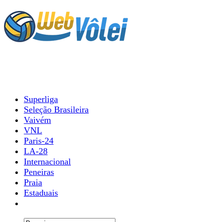
Superliga
Seleção Brasileira
Vaivém
VNL
Paris-24
LA-28
Internacional
Peneiras
Praia
Estaduais