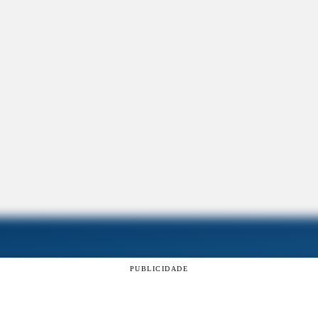
PUBLICIDADE