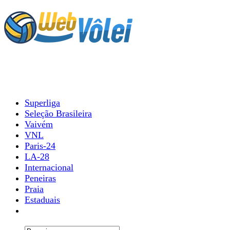
Superliga
Seleção Brasileira
Vaivém
VNL
Paris-24
LA-28
Internacional
Peneiras
Praia
Estaduais