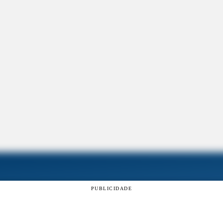
PUBLICIDADE