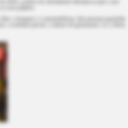
 2018, a prática foi oficialmente liberada no país e tem
os seus palpites.
vôlei, o basquete e o automobilismo, têm presença garantida
al, o resultado parcial, o número de gols/pontos, se a vitória