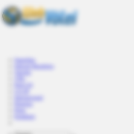
Superliga
Seleção Brasileira
Vaivém
VNL
Paris-24
LA-28
Internacional
Peneiras
Praia
Estaduais