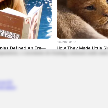
iso que o usuário tome alguns cuidados para não gastar mais d
ogo Responsável, cujo objetivo é minimizar os riscos dos joga
etenimento se transformem em dor de cabeça. A chegada do i
ento online vão ganhar espaço.
l, o Brasil é um dos países mais interessantes para as empre
servirá para fortalecer ainda mais o esporte profissional, já 
ponsáveis, o crescimento do iGaming continuará sendo muito
a no G4
 em março