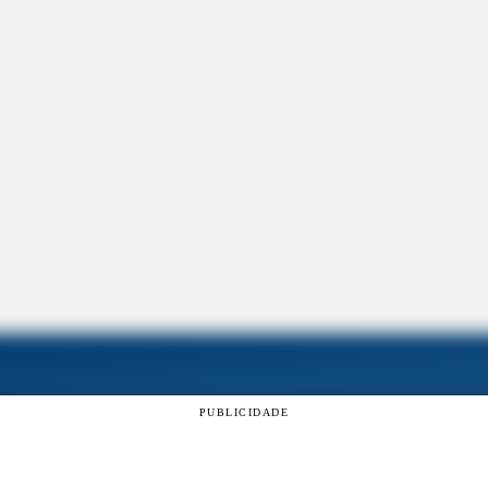
PUBLICIDADE